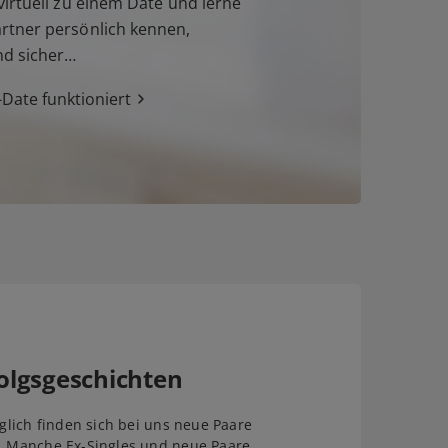
irtuell zu einem Date und lerne
tner persönlich kennen,
nd sicher…
Date funktioniert
olgsgeschichten
äglich finden sich bei uns neue Paare
. Manche Ex-Singles und neue Paare