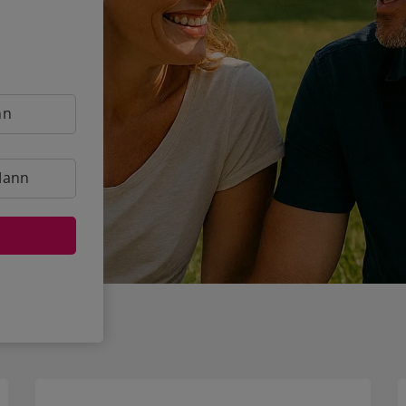
nn
Mann