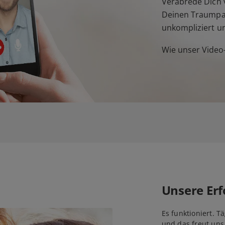
Verabrede Dich v
Deinen Traumpar
unkompliziert u
Wie unser Video-
Unsere Erf
Es funktioniert. T
und das freut uns